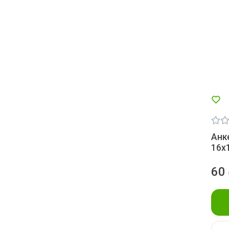
Анк
16х
60