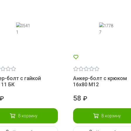
ер-болт с гайкой
Анкер-болт с крюком
111 БК
16х80 М12
58
₽
₽
В корзину
В корзину