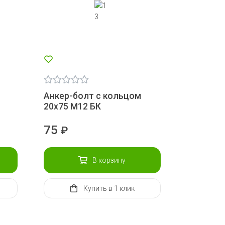
Анкер-болт с кольцом
20х75 М12 БК
75
₽
В корзину
Купить
в 1 клик