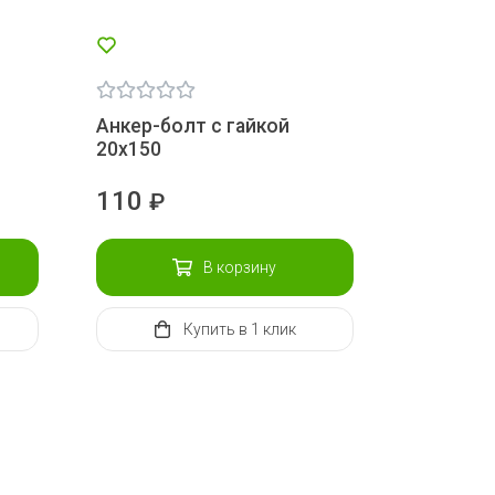
Анкер-болт с гайкой
20х150
110
₽
В корзину
Купить
в 1 клик