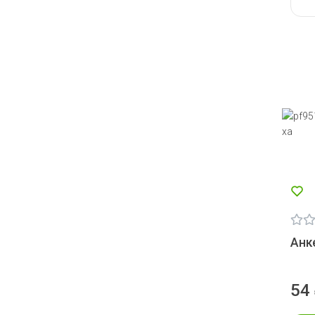
Анк
54