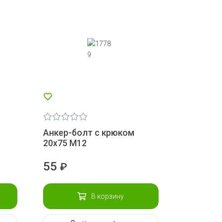
Анкер-болт с крюком
20х75 М12
55
₽
В корзину