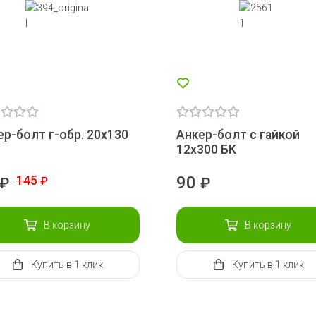
ер-болт г-обр. 20х130
Анкер-болт с гайкой
12х300 БК
145
90
₽
₽
₽
В корзину
В корзину
Купить
в 1 клик
Купить
в 1 клик