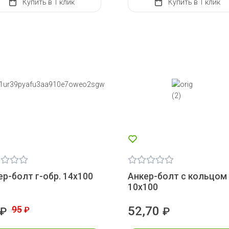
Купить
в 1 клик
Купить
в 1 клик
ер-болт г-обр. 14х100
Анкер-болт с кольцом
10х100
95
52,70
₽
₽
₽