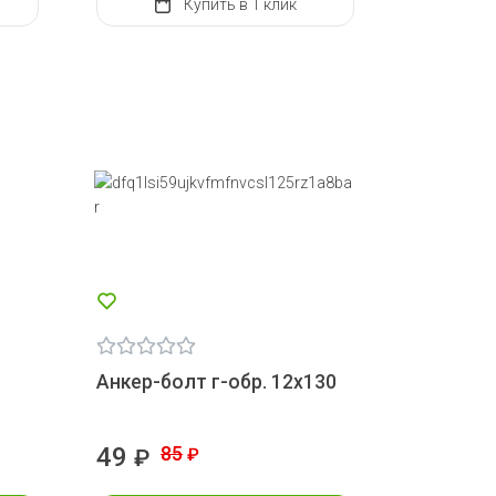
Купить
в 1 клик
Анкер-болт г-обр. 12х130
49
85
₽
₽