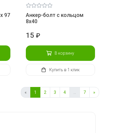
х 97
Анкер-болт с кольцом
8х40
15
₽
В корзину
Купить
в 1 клик
«
1
2
3
4
...
7
»