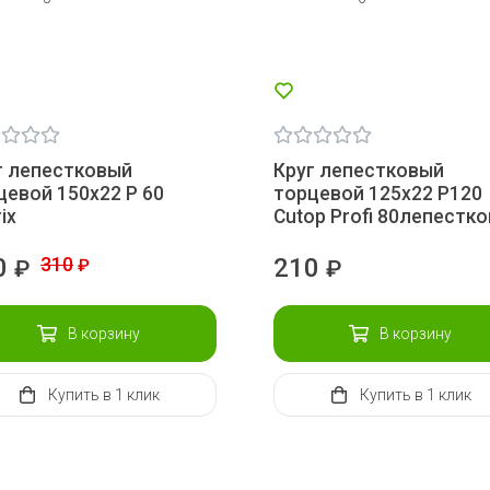
г лепестковый
Круг лепестковый
цевой 150х22 Р 60
торцевой 125х22 Р120
ix
Сutop Profi 80лепестко
0
310
210
₽
₽
₽
В корзину
В корзину
Купить
в 1 клик
Купить
в 1 клик