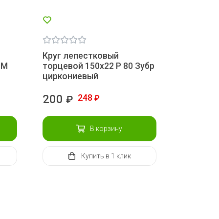
Круг лепестковый
3M
торцевой 150х22 Р 80 Зубр
циркониевый
200
248
₽
₽
В корзину
Купить
в 1 клик