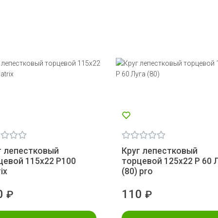
г лепестковый
Круг лепестковый
цевой 115х22 Р100
торцевой 125х22 Р 60 
ix
(80) pro
0
110
₽
₽