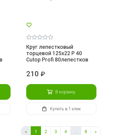
Круг лепестковый
торцевой 125х22 Р 40
в
Сutop Profi 80лепестков
210
₽
В корзину
Купить
в 1 клик
«
1
2
3
4
...
8
»