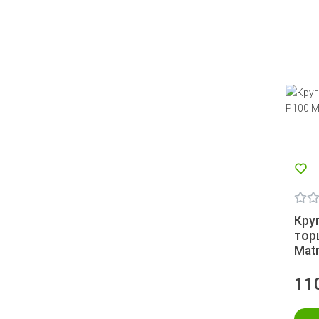
Кру
тор
Matr
11