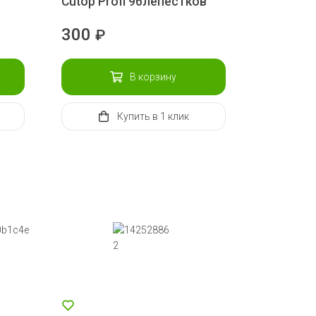
Сutop Profi 96лепестков
300
₽
В корзину
Купить
в 1 клик