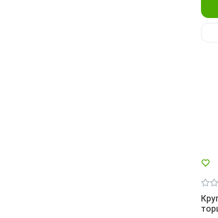
Кру
тор