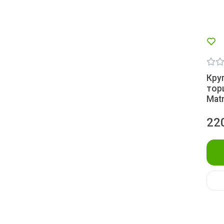
Кру
тор
Matr
22