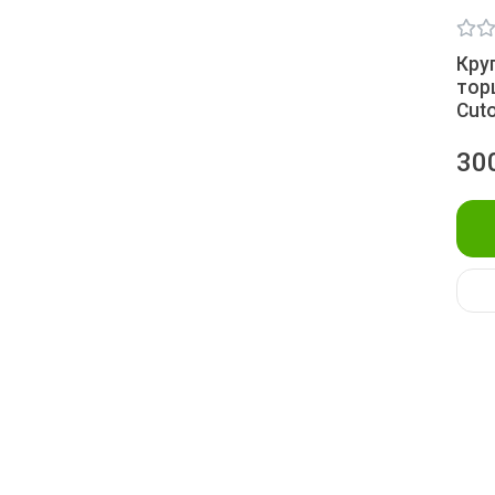
Кру
тор
Сut
30