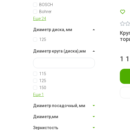
BOSCH
Bohrer
Еще 24
Диаметр диска, мм
Кру
тор
125
Диаметр круга (диска),мм
1 
115
125
150
Еще 1
Диаметр посадочный, мм
Диаметр,мм
Зернистость