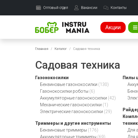
Оптовый отдел
Вакансии
Контакты
Акции
Главная
Каталог
Садовая техника
Садовая техника
Газонокосилки
Пилы 
Бензиновые газонокосилки
(130)
Акку
Газонокосилки роботы
(6)
Бен
Аккумуляторные газонокосилки
(42)
Элек
Механические газонокосилки
(1)
Райде
Электрические газонокосилки
(29)
Компл
Триммеры и другие инструменты
техник
Бензиновые триммеры
(176)
Для 
Аккумуляторные триммеры
(69)
Для 