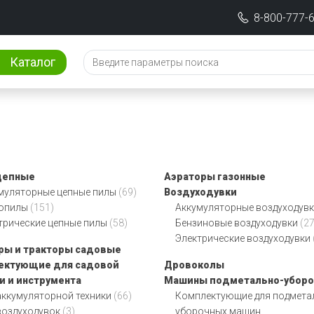
8-800-777-
Каталог
цепные
Аэраторы газонные
муляторные цепные пилы
(69)
Воздуходувки
зопилы
(151)
Аккумуляторные воздуходув
трические цепные пилы
(58)
Бензиновые воздуходувки
(27
Электрические воздуходувки
ры и тракторы садовые
ектующие для садовой
Дровоколы
и и инструмента
Машины подметально-убор
аккумуляторной техники
(66)
Комплектующие для подмета
воздуходувок
(3)
уборочных машин