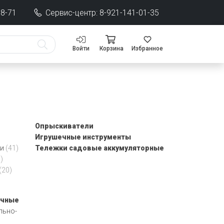
68-71
Сервис-центр: 8-921-141-01-35
Войти
Корзина
Избранное
Опрыскиватели
Игрушечные инструменты
ки
(41)
Тележки садовые аккумуляторные
)
(20)
очные
льно-