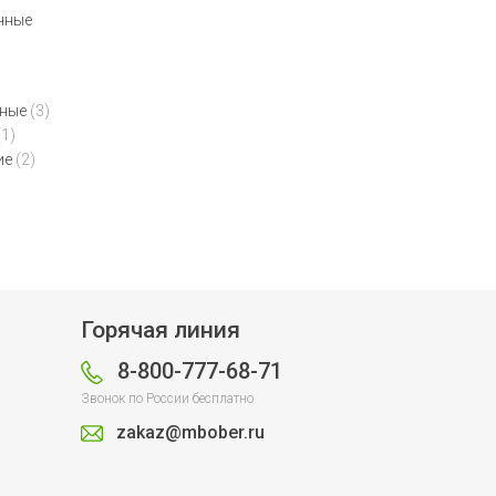
чные
рные
(3)
(1)
ие
(2)
Горячая линия
8-800-777-68-71
Звонок по России бесплатно
zakaz@mbober.ru