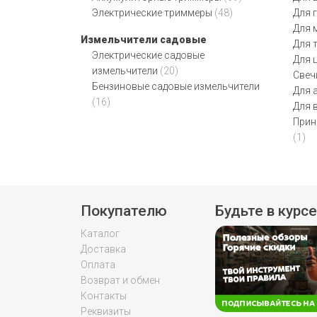
Электрические триммеры
(48)
Для 
Для 
Измельчители садовые
Для 
Электрические садовые
Для 
измельчители
(20)
Свеч
Бензиновые садовые измельчители
Для 
(16)
Для 
Прин
(1)
Покупателю
Будьте в курсе
Каталог
Доставка
Оплата
Возврат и обмен
Контакты
Реквизиты