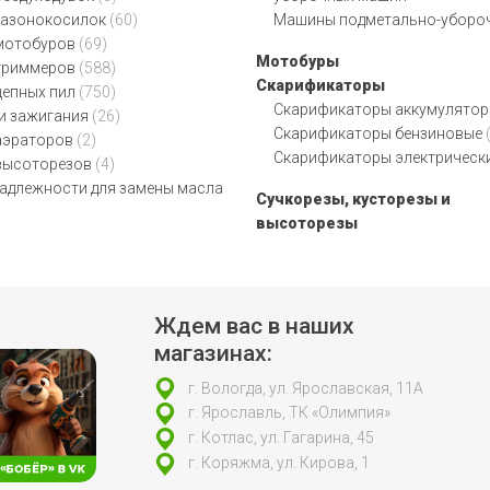
газонокосилок
(60)
Машины подметально-уборо
мотобуров
(69)
Мотобуры
триммеров
(588)
Скарификаторы
цепных пил
(750)
Скарификаторы аккумулято
и зажигания
(26)
Скарификаторы бензиновые
аэраторов
(2)
Скарификаторы электрическ
высоторезов
(4)
адлежности для замены масла
Сучкорезы, кусторезы и
высоторезы
Ждем вас в наших
магазинах:
г. Вологда, ул. Ярославская, 11А
г. Ярославль, ТК «Олимпия»
г. Котлас, ул. Гагарина, 45
г. Коряжма, ул. Кирова, 1