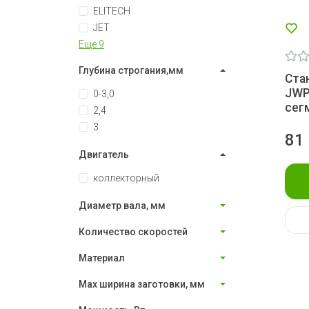
ELITECH
JET
Еще 9
Глубина строгания,мм
Ста
JWP
0-3,0
сег
2,4
3
81
Двигатель
коллекторный
Диаметр вала, мм
Количество скоростей
Материал
Мах ширина заготовки, мм