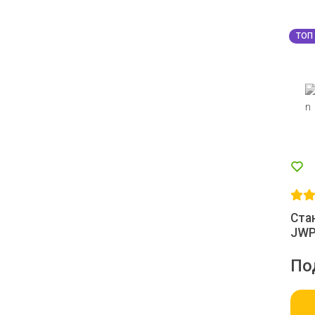
ТОП
Ста
JWP
По