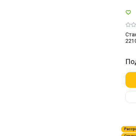
Ста
2210
По
Расср