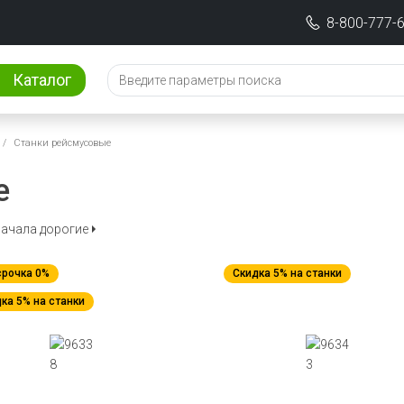
8-800-777-
Каталог
Станки рейсмусовые
е
ачала дорогие
срочка 0%
Скидка 5% на станки
ка 5% на станки