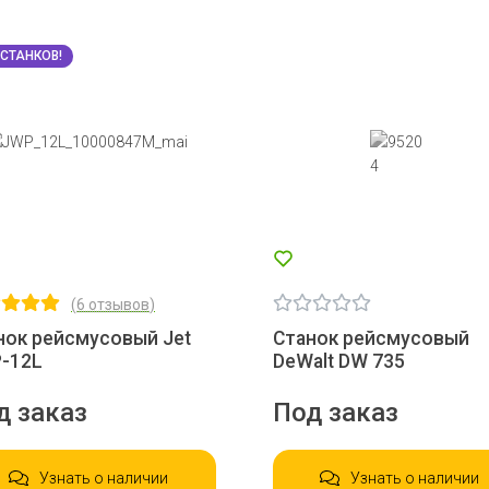
 СТАНКОВ!
(
6 отзывов
)
нок рейсмусовый Jet
Станок рейсмусовый
-12L
DeWalt DW 735
д заказ
Под заказ
Узнать о наличии
Узнать о наличии