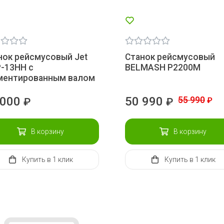
нок рейсмусовый Jet
Станок рейсмусовый
-13HH с
BELMASH P2200M
ментированным валом
 000
50 990
55 990
₽
₽
₽
В корзину
В корзину
Купить
в 1 клик
Купить
в 1 клик