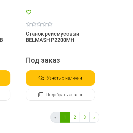
Станок рейсмусовый
0В
BELMASH P2200MH
Под заказ
Узнать о наличии
Подобрать аналог
«
1
2
3
»