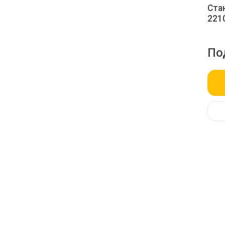
Ста
221
По