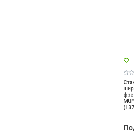
Ста
шир
фре
MUF
(13
По