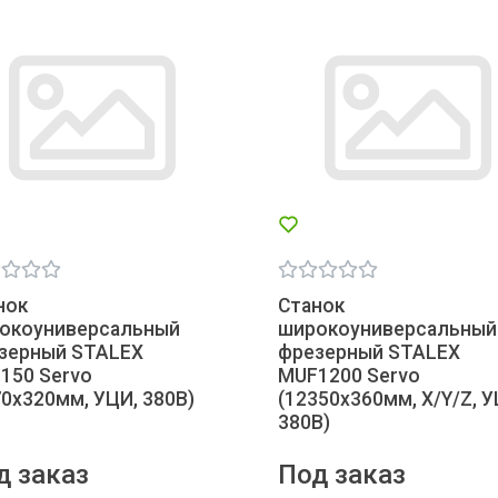
нок
Станок
окоуниверсальный
широкоуниверсальный
зерный STALEX
фрезерный STALEX
150 Servo
MUF1200 Servo
70х320мм, УЦИ, 380В)
(12350х360мм, X/Y/Z, У
380В)
д заказ
Под заказ