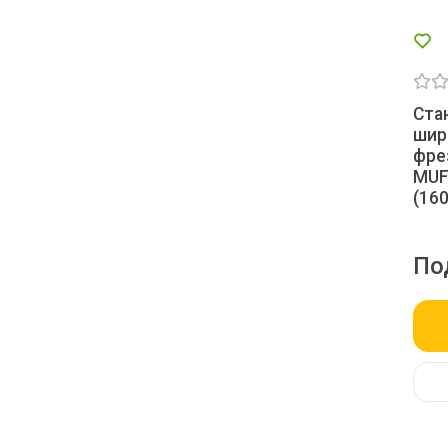
Ста
шир
фре
MUF
(16
По