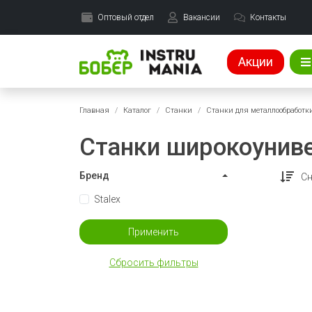
Оптовый отдел
Вакансии
Контакты
Акции
Главная
Каталог
Станки
Станки для металлообработк
Станки широкоунив
Бренд
Сн
Stalex
Применить
Сбросить фильтры