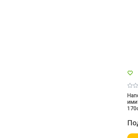
Нап
ими
170
По