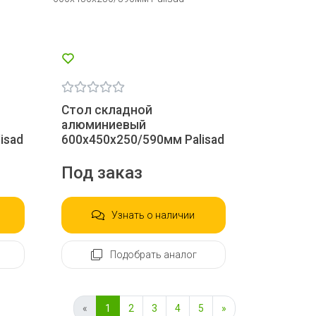
Стол складной
алюминиевый
isad
600х450х250/590мм Palisad
Под заказ
Узнать о наличии
Подобрать аналог
«
1
2
3
4
5
»