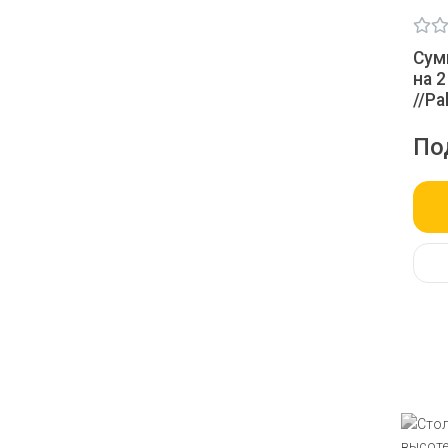
Сум
на 
//Pa
По