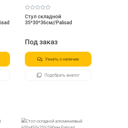
Стул складной
isad
35*30*36см//Palisad
Под заказ
Узнать о наличии
Подобрать аналог