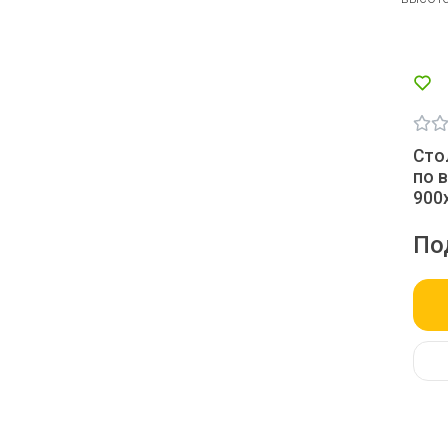
Сто
по 
900
По