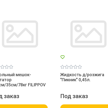
ольный мешок-
Жидкость д/розжига
татор
"Пикник" 0,45л.
см/35см/78кг FILIPPOV
д заказ
Под заказ