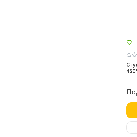
Сту
450
По