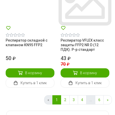
Респиратор складной с
Респиратор VFLEX класс
клапаном KN95 FFP2
защиты FFP2 NR D (12
ПДК). Р-р стандарт
50
43
₽
₽
70
₽
В корзину
В корзину
Купить
в 1 клик
Купить
в 1 клик
«
1
2
3
4
...
6
»