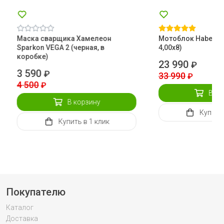
Маска сварщика Хамелеон
Мотоблок Habert Н
Sparkon VEGA 2 (черная, в
4,00х8)
коробке)
23 990
₽
3 590
₽
33 990
₽
4 500
₽
В ко
В корзину
Купить
Купить
в 1 клик
Покупателю
Каталог
Доставка