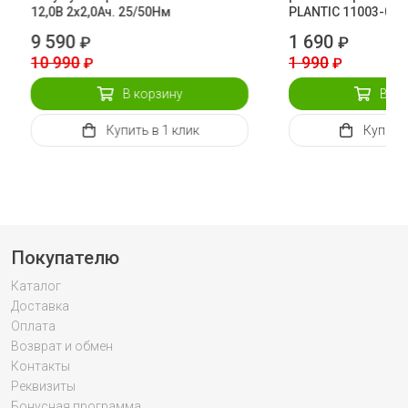
12,0В 2х2,0Ач. 25/50Нм
PLANTIC 11003-01
9 590
1 690
₽
₽
10 990
1 990
₽
₽
В корзину
В ко
Купить
в 1 клик
Купить
Покупателю
Каталог
Доставка
Оплата
Возврат и обмен
Контакты
Реквизиты
Бонусная программа