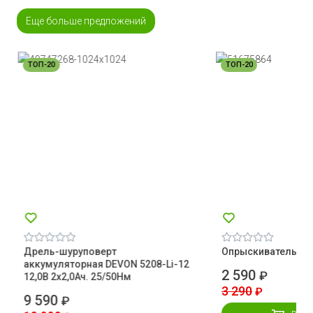
Еще больше предложений
ТОП-20
ТОП-20
Дрель-шуруповерт
Опрыскиватель 5л 
аккумуляторная DEVON 5208-Li-12
2 590
₽
12,0В 2х2,0Ач. 25/50Нм
3 290
₽
9 590
₽