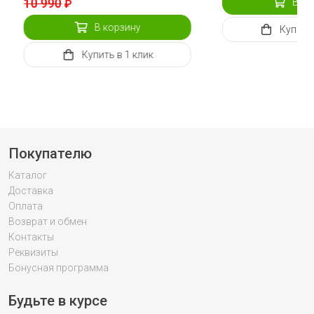
10 990
В ко
₽
В корзину
Купить
Купить
в 1 клик
Покупателю
Каталог
Доставка
Оплата
Возврат и обмен
Контакты
Реквизиты
Бонусная программа
Будьте в курсе