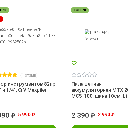
П-20
ТОП-20
T
(
1 отзыв
)
ор инструментов 82пр.
Пила цепная
" и 1/4", CrV Maxpiler
аккумуляторная MTX 2
MCS-100, шина 10см, Li
890
5 990
2 390
2 990
₽
₽
₽
₽