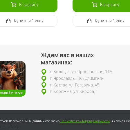
В корзину
В корзину
Купить
в 1 клик
Купить
в 1 клик
Ждем вас в наших
магазинах:
г. Вологда, ул. Ярославская, 11А
г. Ярославль, ТК «Олимпия»
г. Котлас, ул. Гагарина, 45
г. Коряжма, ул. Кирова, 1
боткой персональных данных согласно
Политике конфиденциальности
, включая и
откой персональных данных согласно
Политике конфиденциальности
, включая ис
ента «Бобёр»