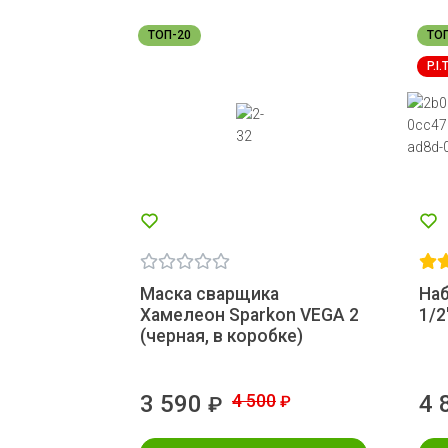
ТОП-20
ТО
P.I.
Маска сварщика
Наб
Хамелеон Sparkon VEGA 2
1/2
(черная, в коробке)
3 590
4 500
4 
₽
₽