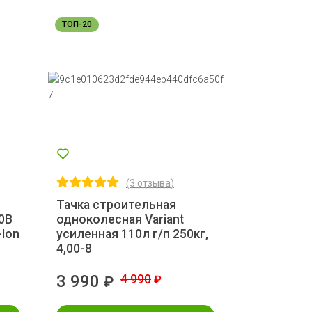
ТОП-20
(
3 отзыва
)
Тачка строительная
0В
одноколесная Variant
-Ion
усиленная 110л г/п 250кг,
4,00-8
3 990
4 990
₽
₽