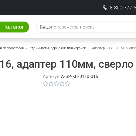
8-800-777-
Каталог
я перфораторов
Удлинители, державки для коронок
Адаптер SDS+ KIT М16, адап
16, адаптер 110мм, сверло 
Артикул:
A-SP-KIT-0110-016