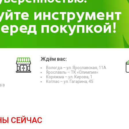
Ждём вас:
Вологда – ул. Ярославская, 11А
Ярославль – ТК «Олимпия»
Коряжма – ул. Кирова, 1
Котлас – ул. Гагарина, 45
а в
НЫ СЕЙЧАС