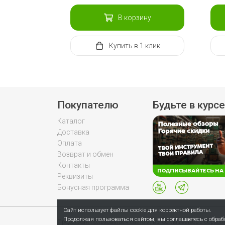
В корзину
Купить
в 1 клик
Покупателю
Будьте в курсе
Каталог
Доставка
Оплата
Возврат и обмен
Контакты
Реквизиты
Бонусная программа
Сайт использует файлы cookie для корректной работы.
Продолжая пользоваться сайтом, вы соглашаетесь с обра
Продолжая пользоваться сайтом, вы соглашаетесь с обраб