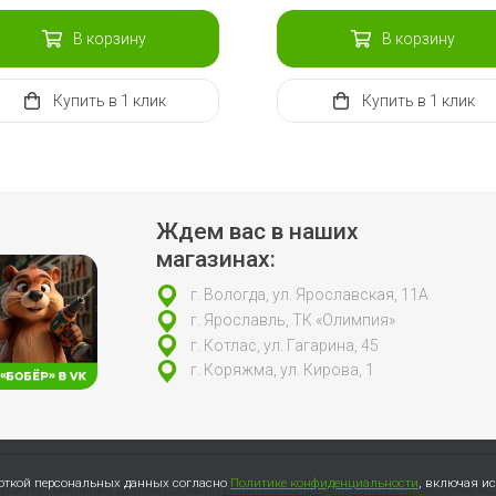
В корзину
В корзину
Купить
в 1 клик
Купить
в 1 клик
Ждем вас в наших
магазинах:
г. Вологда, ул. Ярославская, 11А
г. Ярославль, ТК «Олимпия»
г. Котлас, ул. Гагарина, 45
г. Коряжма, ул. Кирова, 1
боткой персональных данных согласно
Политике конфиденциальности
, включая и
откой персональных данных согласно
Политике конфиденциальности
, включая ис