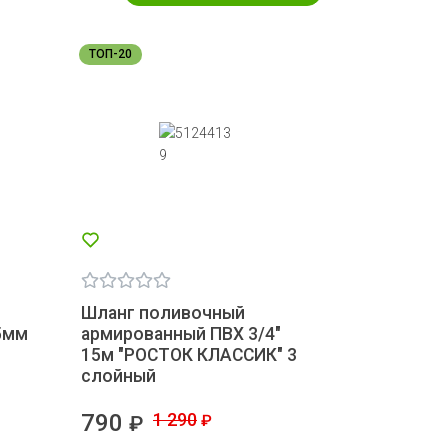
ТОП-20
Шланг поливочный
5мм
армированный ПВХ 3/4"
15м "РОСТОК КЛАССИК" 3
слойный
790
1 290
₽
₽