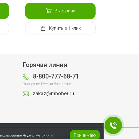
В корзину
Купить
в 1 клик
Горячая линия
8-800-777-68-71
Звонок по России бесплатно
zakaz@mbober.ru
Принимаю
спользование Яндекс Метрики и
пользование Яндекс Метрики и top.mail.ru.