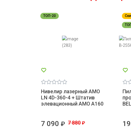
ТОП-20
Ски
ТО
Нивелир лазерный AMO
Пил
LN 4D-360-4 + Штатив
пр
элевационный AMO A160
BE
7 090
7 880
19
₽
₽