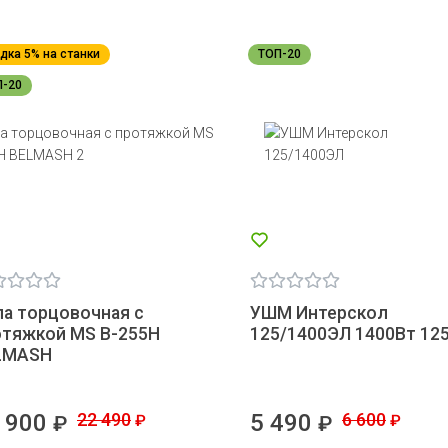
дка 5% на станки
ТОП-20
П-20
а торцовочная с
УШМ Интерскол
отяжкой MS B-255H
125/1400ЭЛ 1400Вт 12
LMASH
 900
22 490
5 490
6 600
₽
₽
₽
₽