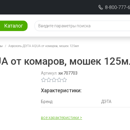
8-800-777-
Каталог
ды
Аэрозоль ДЭТА AQUA от комаров, мошек 125мл
A от комаров, мошек 125м
Артикул:
хи.707703
Характеристики:
Бренд
ДЭТА
все характеристики >