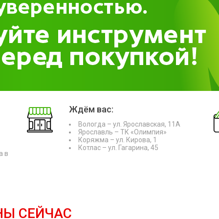
Ждём вас:
Вологда – ул. Ярославская, 11А
Ярославль – ТК «Олимпия»
Коряжма – ул. Кирова, 1
Котлас – ул. Гагарина, 45
а в
НЫ СЕЙЧАС