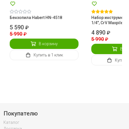
Бензопила Habert HN-4518
Набор инструментов
1/4", CrV Maxpiler
5 590
₽
4 890
₽
5 990
₽
5 990
₽
В корзину
В ко
Купить
в 1 клик
Купить
Покупателю
Каталог
Доставка