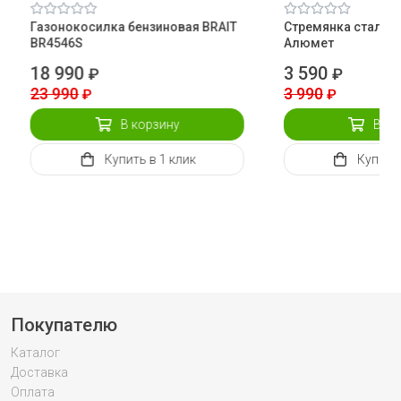
Газонокосилка бензиновая BRAIT
Стремянка стальна
BR4546S
Алюмет
18 990
3 590
₽
₽
23 990
3 990
₽
₽
В корзину
В ко
Купить
в 1 клик
Купить
Покупателю
Каталог
Доставка
Оплата