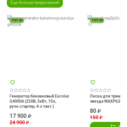
Еще больше предложений
ТОП-20
ТОП-20
Генератор бензиновый Eurolux
Леска для тримме
G4000A (220В, 3кВт, 15л,
звезда MAXPILER
ручн.стартер, 4-х такт.)
80
₽
17 900
₽
150
₽
24 900
₽
В ко