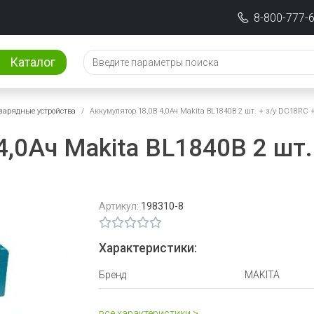
8-800-777-
Каталог
зарядные устройства
Аккумулятор 18,0В 4,0Ач Makita BL1840B 2 шт. + з/у DC18RC 
,0Ач Makita BL1840B 2 шт.
Артикул:
198310-8
Характеристики:
Бренд
MAKITA
все характеристики >