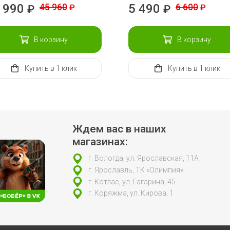
 990
45 960
5 490
6 600
₽
₽
₽
₽
В корзину
В корзину
Купить
в 1 клик
Купить
в 1 клик
Ждем вас в наших
магазинах:
г. Вологда, ул. Ярославская, 11А
г. Ярославль, ТК «Олимпия»
г. Котлас, ул. Гагарина, 45
г. Коряжма, ул. Кирова, 1