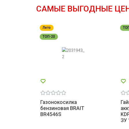
САМЫЕ ВЫГОДНЫЕ ЦЕ
Лето
ТО
ТОП-20
Газонокосилка
Гай
бензиновая BRAIT
ак
BR4546S
KDP
ЗУ