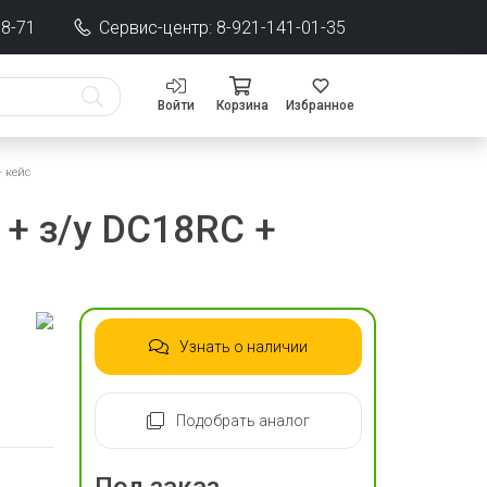
68-71
Сервис-центр: 8-921-141-01-35
Войти
Корзина
Избранное
+ кейс
 + з/у DC18RC +
Узнать о наличии
Подобрать аналог
Под заказ