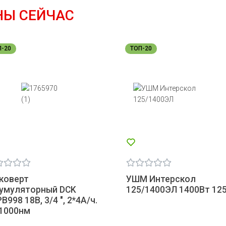
НЫ СЕЙЧАС
П-20
ТОП-20
коверт
УШМ Интерскол
кумуляторный DCK
125/1400ЭЛ 1400Вт 12
B998 18В, 3/4 ", 2*4А/ч.
 1000нм