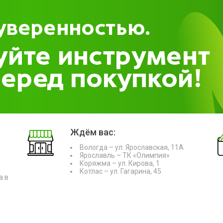
Ждём вас:
Вологда – ул. Ярославская, 11А
Ярославль – ТК «Олимпия»
Коряжма – ул. Кирова, 1
Котлас – ул. Гагарина, 45
а в