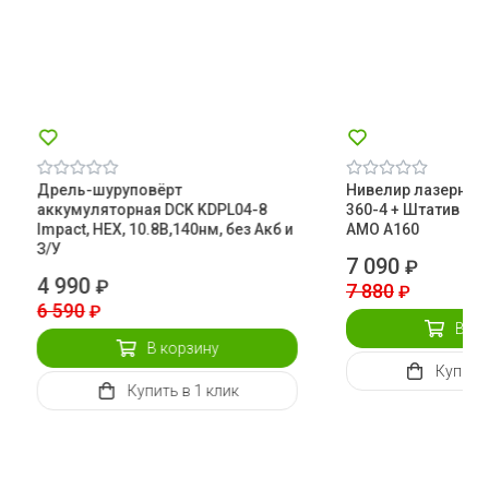
Дрель-шуруповёрт
Нивелир лазерный
аккумуляторная DCK KDPL04-8
360-4 + Штатив эл
Impact, HEX, 10.8В,140нм, без Акб и
AMO A160
З/У
7 090
₽
4 990
₽
7 880
₽
6 590
₽
В ко
В корзину
Купить
Купить
в 1 клик