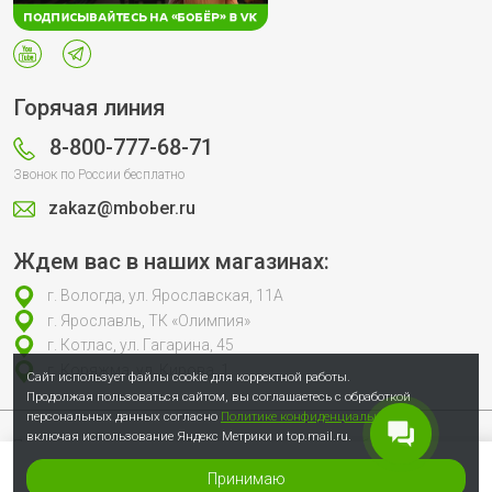
Горячая линия
8-800-777-68-71
Звонок по России бесплатно
zakaz@mbober.ru
Ждем вас в наших магазинах:
г. Вологда, ул. Ярославская, 11А
г. Ярославль, ТК «Олимпия»
г. Котлас, ул. Гагарина, 45
г. Коряжма, ул. Кирова, 1
Сайт использует файлы cookie для корректной работы.
Продолжая пользоваться сайтом, вы соглашаетесь с обработкой
персональных данных согласно
Политике конфиденциальности
,
включая использование Яндекс Метрики и top.mail.ru.
Продолжая пользоваться сайтом, вы соглашаетесь с обработкой
персональных данных согласно
Политике конфиденциальности
, включая
использование Яндекс Метрики и top.mail.ru.
Принимаю
© 2007-2026 Сеть специализированных магазинов инструмента «Бобёр»