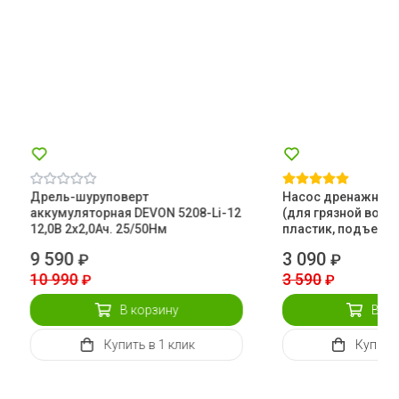
Дрель-шуруповерт
Насос дренажный 
аккумуляторная DEVON 5208-Li-12
(для грязной воды,
12,0В 2х2,0Ач. 25/50Нм
пластик, подъем 8
9 590
3 090
₽
₽
10 990
3 590
₽
₽
В корзину
В ко
Купить
в 1 клик
Купить