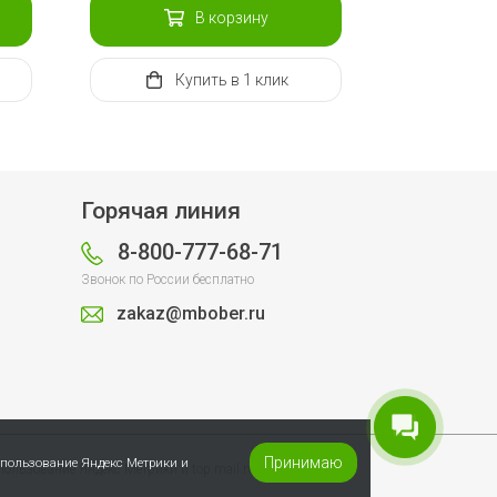
В корзину
Купить
в 1 клик
Горячая линия
8-800-777-68-71
Звонок по России бесплатно
zakaz@mbober.ru
Принимаю
спользование Яндекс Метрики и
пользование Яндекс Метрики и top.mail.ru.