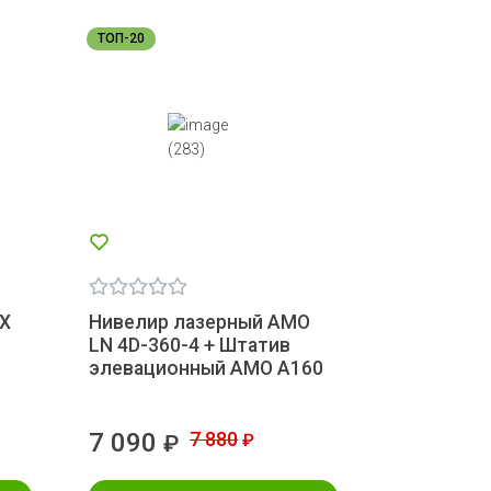
ТОП-20
IX
Нивелир лазерный AMO
LN 4D-360-4 + Штатив
элевационный AMO A160
7 090
7 880
₽
₽