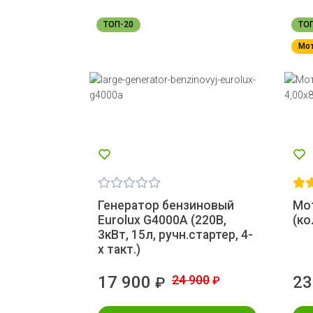
ТОП-20
ТО
Мо
Генератор бензиновый
Мо
Eurolux G4000A (220В,
(ко
3кВт, 15л, ручн.стартер, 4-
х такт.)
17 900
24 900
23
₽
₽