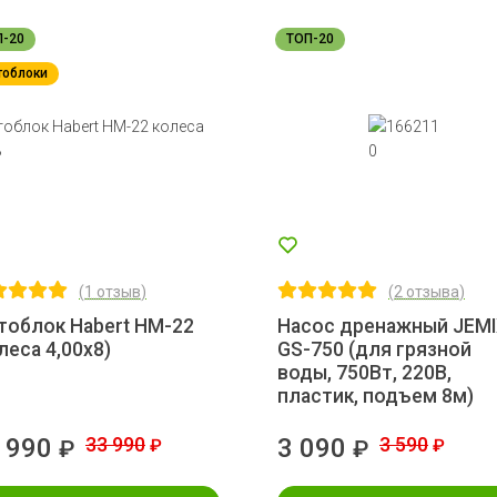
П-20
ТОП-20
тоблоки
(
1 отзыв
)
(
2 отзыва
)
тоблок Habert НМ-22
Насос дренажный JEM
леса 4,00х8)
GS-750 (для грязной
воды, 750Вт, 220В,
пластик, подъем 8м)
 990
33 990
3 090
3 590
₽
₽
₽
₽