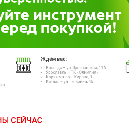
Ждём вас:
Вологда – ул. Ярославская, 11А
Ярославль – ТК «Олимпия»
Коряжма – ул. Кирова, 1
Котлас – ул. Гагарина, 45
а в
НЫ СЕЙЧАС