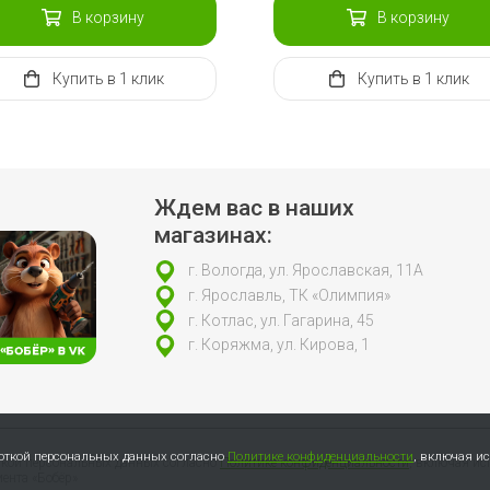
В корзину
В корзину
Купить
в 1 клик
Купить
в 1 клик
Ждем вас в наших
магазинах:
г. Вологда, ул. Ярославская, 11А
г. Ярославль, ТК «Олимпия»
г. Котлас, ул. Гагарина, 45
г. Коряжма, ул. Кирова, 1
боткой персональных данных согласно
Политике конфиденциальности
, включая и
откой персональных данных согласно
Политике конфиденциальности
, включая ис
ента «Бобёр»