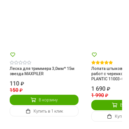
Леска для триммера 3,0мм* 15м
Лопата штыковая 
звезда MAXPILER
работ с черенком 
PLANTIC 11003-01
110
₽
1 690
₽
150
₽
1 990
₽
В корзину
В ко
Купить
в 1 клик
Купить