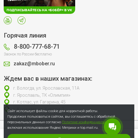
Горячая линия
8-800-777-68-71
Звонок по России бесплатно
zakaz@mbober.ru
Ждем вас в наших магазинах:
г. Вологда, ул. Ярославская, 11А
г. Ярославль, ТК «Олимпия»
г. Котлас, ул. Гагарина, 45
г. Коряжма, ул. Кирова, 1
Сайт использует файлы cookie для корректной работы.
Продолжая пользоваться сайтом, вы соглашаетесь с обработкой
персональных данных согласно
Политике конфиденциальности
,
включая использование Яндекс Метрики и top.mail.ru.
Продолжая пользоваться сайтом, вы соглашаетесь с обработкой
персональных данных согласно
Политике конфиденциальности
, включая