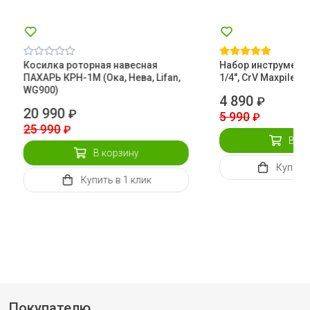
Косилка роторная навесная
Набор инструментов
ПАХАРЬ КРН-1М (Ока, Нева, Lifan,
1/4", CrV Maxpiler
WG900)
4 890
₽
20 990
₽
5 990
₽
25 990
₽
В ко
В корзину
Купить
Купить
в 1 клик
Покупателю