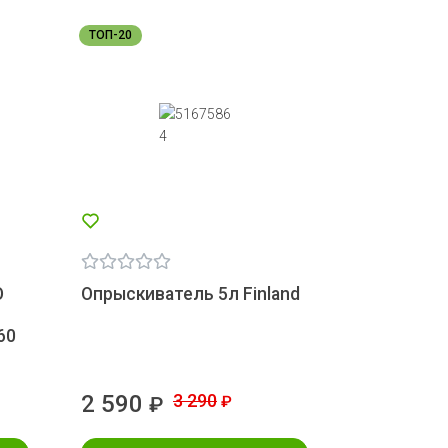
ТОП-20
O
Опрыскиватель 5л Finland
60
2 590
3 290
₽
₽