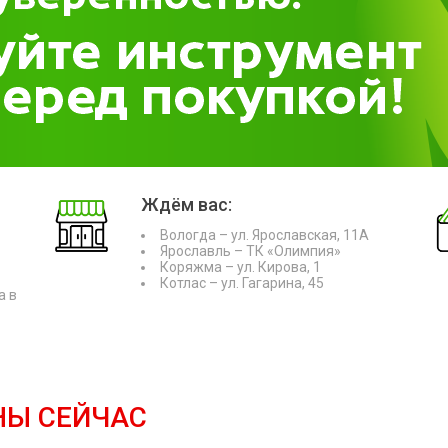
Ждём вас:
Вологда – ул. Ярославская, 11А
Ярославль – ТК «Олимпия»
Коряжма – ул. Кирова, 1
Котлас – ул. Гагарина, 45
а в
НЫ СЕЙЧАС