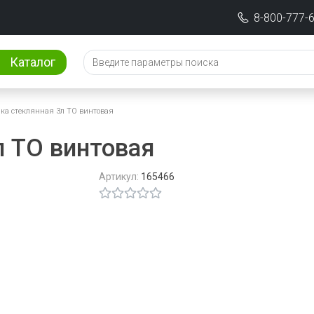
8-800-777-
Каталог
ка стеклянная 3л ТО винтовая
л ТО винтовая
Артикул:
165466