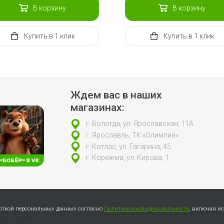
В корзину
В корзину
Купить
в 1 клик
Купить
в 1 клик
Ждем вас в наших
магазинах:
г. Вологда, ул. Ярославская, 11А
г. Ярославль, ТК «Олимпия»
г. Котлас, ул. Гагарина, 45
г. Коряжма, ул. Кирова, 1
боткой персональных данных согласно
Политике конфиденциальности
, включая и
откой персональных данных согласно
Политике конфиденциальности
, включая ис
ента «Бобёр»