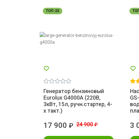
ТОП-20
ТО
Генератор бензиновый
На
Eurolux G4000A (220В,
GS-
3кВт, 15л, ручн.стартер, 4-
вод
х такт.)
пла
17 900
24 900
3 
₽
₽