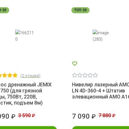
П-20
ТОП-20
(
2 отзыва
)
сос дренажный JEMIX
Нивелир лазерный AM
750 (для грязной
LN 4D-360-4 + Штатив
ы, 750Вт, 220В,
элевационный AMO A1
стик, подъем 8м)
090
3 590
7 090
7 880
₽
₽
₽
₽