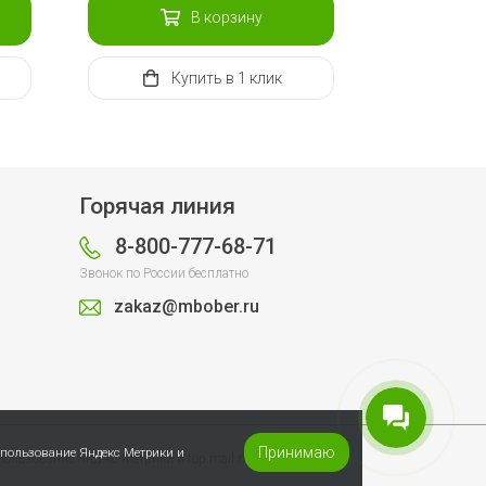
В корзину
Купить
в 1 клик
Горячая линия
8-800-777-68-71
Звонок по России бесплатно
zakaz@mbober.ru
Принимаю
спользование Яндекс Метрики и
пользование Яндекс Метрики и top.mail.ru.