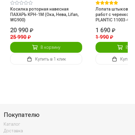
Косилка роторная навесная
Лопата штыковая 
ПАХАРЬ КРН-1М (Ока, Нева, Lifan,
работ с черенком 
WG900)
PLANTIC 11003-01
20 990
1 690
₽
₽
25 990
1 990
₽
₽
В корзину
В ко
Купить
в 1 клик
Купить
Покупателю
Каталог
Доставка