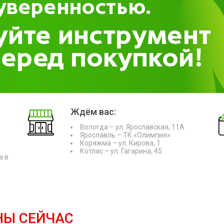
Ждём вас:
Вологда – ул. Ярославская, 11А
Ярославль – ТК «Олимпия»
Коряжма – ул. Кирова, 1
Котлас – ул. Гагарина, 45
а в
НЫ СЕЙЧАС