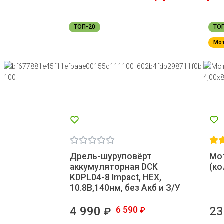
ТОП-20
ТО
Мо
Дрель-шуруповёрт
Мо
аккумуляторная DCK
(ко
KDPL04-8 Impact, HEX,
10.8В,140нм, без Акб и З/У
4 990
6 590
23
₽
₽