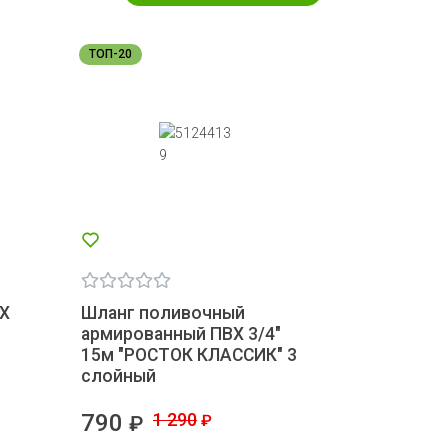
ТОП-20
IX
Шланг поливочный
армированный ПВХ 3/4"
15м "РОСТОК КЛАССИК" 3
слойный
790
1 290
₽
₽