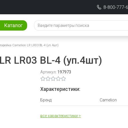
8-800-777-
Каталог
тарейка Camelion LR LR03 BL-4 (уп.4шт)
LR LR03 BL-4 (уп.4шт)
Артикул:
197973
Характеристики:
Бренд
Camelion
все характеристики >