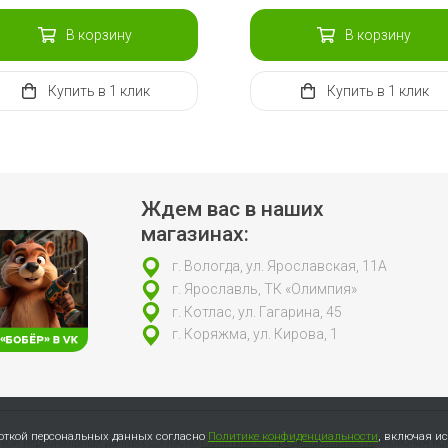
В корзину
В корзину
Купить
в 1 клик
Купить
в 1 клик
Ждем вас в наших
магазинах:
г. Вологда, ул. Ярославская, 11А
г. Ярославль, ТК «Олимпия»
г. Котлас, ул. Гагарина, 45
г. Коряжма, ул. Кирова, 1
боткой персональных данных согласно
Политике конфиденциальности
, включая и
откой персональных данных согласно
Политике конфиденциальности
, включая ис