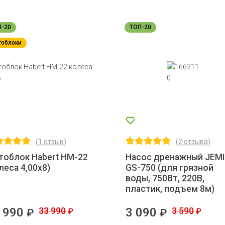
П-20
ТОП-20
тоблоки
(
1 отзыв
)
(
2 отзыва
)
тоблок Habert НМ-22
Насос дренажный JEM
леса 4,00х8)
GS-750 (для грязной
воды, 750Вт, 220В,
пластик, подъем 8м)
 990
33 990
3 090
3 590
₽
₽
₽
₽