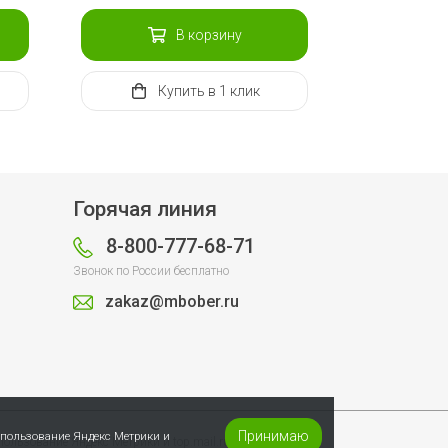
В корзину
Купить
в 1 клик
Горячая линия
8-800-777-68-71
Звонок по России бесплатно
zakaz@mbober.ru
Принимаю
спользование Яндекс Метрики и
пользование Яндекс Метрики и top.mail.ru.