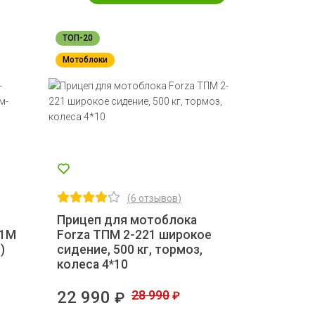
ТОП-20
Мотоблоки
(
6 отзывов
)
Прицеп для мотоблока
-1М
Forza ТПМ 2-221 широкое
)
сидение, 500 кг, тормоз,
колеса 4*10
22 990
28 990
₽
₽