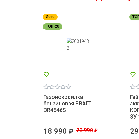
Лето
ТО
ТОП-20
Газонокосилка
Гай
бензиновая BRAIT
ак
BR4546S
KDP
ЗУ
18 990
23 990
29
₽
₽