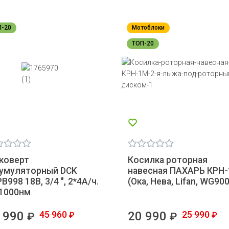
П-20
Мотоблоки
ТОП-20
коверт
Косилка роторная
кумуляторный DCK
навесная ПАХАРЬ КРН
B998 18В, 3/4 ", 2*4А/ч.
(Ока, Нева, Lifan, WG900
 1000нм
 990
45 960
20 990
25 990
₽
₽
₽
₽