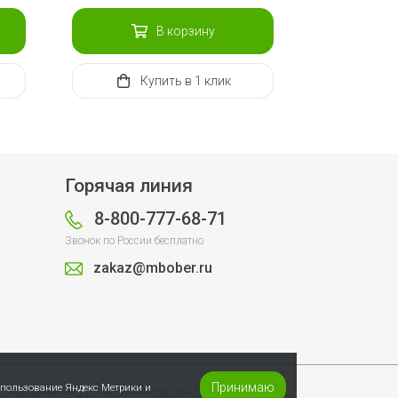
В корзину
Купить
в 1 клик
Горячая линия
8-800-777-68-71
Звонок по России бесплатно
zakaz@mbober.ru
Принимаю
спользование Яндекс Метрики и
пользование Яндекс Метрики и top.mail.ru.