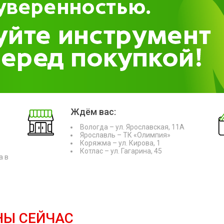
Ждём вас:
Вологда – ул. Ярославская, 11А
Ярославль – ТК «Олимпия»
Коряжма – ул. Кирова, 1
Котлас – ул. Гагарина, 45
а в
НЫ СЕЙЧАС