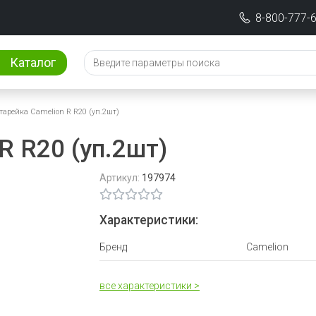
8-800-777-
Каталог
тарейка Camelion R R20 (уп.2шт)
R R20 (уп.2шт)
Артикул:
197974
Характеристики:
Бренд
Camelion
все характеристики >