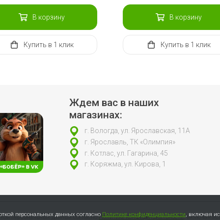
В корзину
В корзину
Купить
в 1 клик
Купить
в 1 клик
Ждем вас в наших
магазинах:
г. Вологда, ул. Ярославская, 11А
г. Ярославль, ТК «Олимпия»
г. Котлас, ул. Гагарина, 45
г. Коряжма, ул. Кирова, 1
боткой персональных данных согласно
Политике конфиденциальности
, включая и
откой персональных данных согласно
Политике конфиденциальности
, включая ис