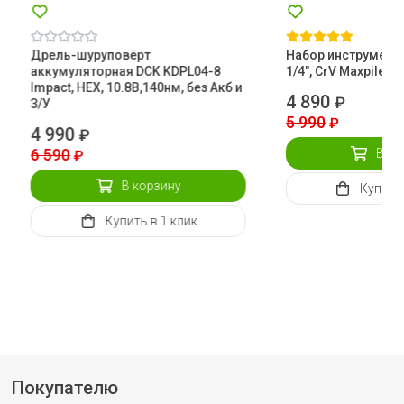
Дрель-шуруповёрт
Набор инструментов
аккумуляторная DCK KDPL04-8
1/4", CrV Maxpiler
Impact, HEX, 10.8В,140нм, без Акб и
4 890
₽
З/У
5 990
₽
4 990
₽
6 590
В ко
₽
В корзину
Купить
Купить
в 1 клик
Покупателю