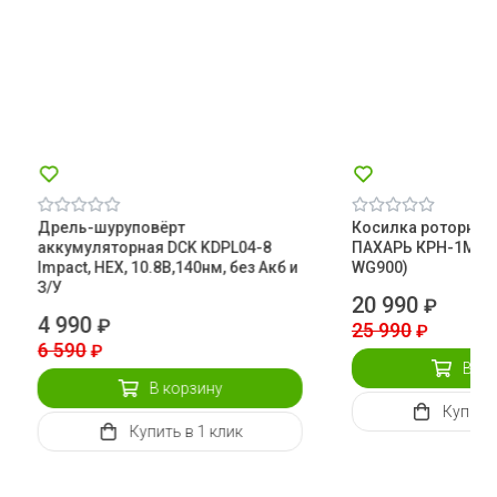
Дрель-шуруповёрт
Косилка роторная
аккумуляторная DCK KDPL04-8
ПАХАРЬ КРН-1М (Ока
Impact, HEX, 10.8В,140нм, без Акб и
WG900)
З/У
20 990
₽
4 990
₽
25 990
₽
6 590
₽
В ко
В корзину
Купить
Купить
в 1 клик