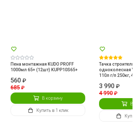
Пена монтажная KUDO PROFF
Тачка строительна
1000мл 65+ (12шт) KUPP10S65+
одноколесная Vari
110л г/п 250кг, 4,00
560
₽
3 990
₽
685
₽
4 990
₽
В корзину
В ко
Купить
в 1 клик
Купить