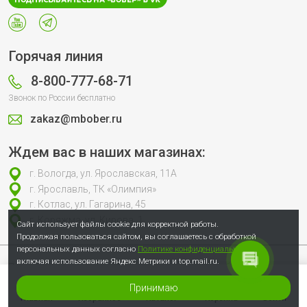
Горячая линия
8-800-777-68-71
Звонок по России бесплатно
zakaz@mbober.ru
Ждем вас в наших магазинах:
г. Вологда, ул. Ярославская, 11А
г. Ярославль, ТК «Олимпия»
г. Котлас, ул. Гагарина, 45
г. Коряжма, ул. Кирова, 1
Сайт использует файлы cookie для корректной работы.
Продолжая пользоваться сайтом, вы соглашаетесь с обработкой
персональных данных согласно
Политике конфиденциальности
,
включая использование Яндекс Метрики и top.mail.ru.
Продолжая пользоваться сайтом, вы соглашаетесь с обработкой
персональных данных согласно
Политике конфиденциальности
, включая
использование Яндекс Метрики и top.mail.ru.
Принимаю
© 2007-2026 Сеть специализированных магазинов инструмента «Бобёр»
Главная
Избранное
Каталог
Корзина
Войти