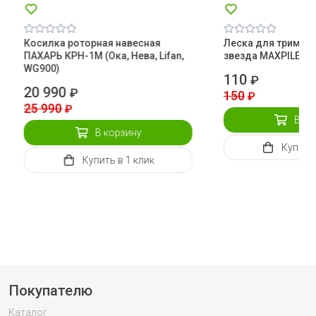
Косилка роторная навесная
Леска для тримме
ПАХАРЬ КРН-1М (Ока, Нева, Lifan,
звезда MAXPILER
WG900)
110
₽
20 990
₽
150
₽
25 990
₽
В ко
В корзину
Купить
Купить
в 1 клик
Покупателю
Каталог