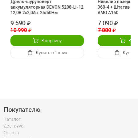
Дрель-шуруповерт
Нивелир лазерный
аккумуляторная DEVON 5208-Li-12
360-4 + Штатив эл
12,0В 2х2,0Ач. 25/50Нм
AMO A160
9 590
7 090
₽
₽
10 990
7 880
₽
₽
В корзину
В ко
Купить
в 1 клик
Купить
Покупателю
Каталог
Доставка
Оплата