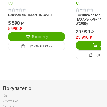
Бензопила Habert HN-4518
Косилка роторная
ПАХАРЬ КРН-1М (Ока
5 590
₽
WG900)
5 990
₽
20 990
₽
25 990
В корзину
₽
В ко
Купить
в 1 клик
Купить
Покупателю
Каталог
Доставка
Оплата