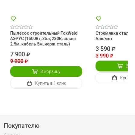
Пылесос строительный FoxWeld
Стремянка стальна
АЭРУС (1500Вт, 35л, 230В, шланг
Алюмет
2.5м, кабель 5м, нерж.сталь)
3 590
₽
7 900
₽
3 990
₽
9 900
₽
В ко
В корзину
Купить
Купить
в 1 клик
Покупателю
Каталог