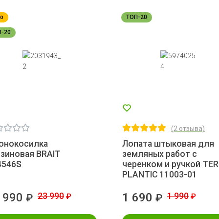
о
ТОП-20
П-20
(
2 отзыва
)
зонокосилка
Лопата штыковая для
зиновая BRAIT
земляных работ с
4546S
черенком и ручкой TE
PLANTIC 11003-01
 990
23 990
1 690
1 990
₽
₽
₽
₽