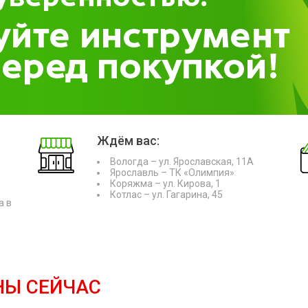
Ждём вас:
Вологда – ул. Ярославская, 11А
Ярославль – ТК «Олимпия»
Коряжма – ул. Кирова, 1
Котлас – ул. Гагарина, 45
а в
НЫ СЕЙЧАС