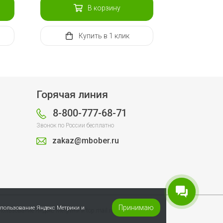
В корзину
Купить
в 1 клик
Горячая линия
8-800-777-68-71
Звонок по России бесплатно
zakaz@mbober.ru
Принимаю
спользование Яндекс Метрики и
пользование Яндекс Метрики и top.mail.ru.