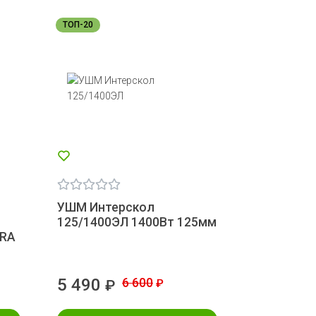
ТОП-20
УШМ Интерскол
125/1400ЭЛ 1400Вт 125мм
RRA
5 490
6 600
₽
₽