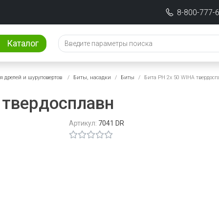
8-800-777-
Каталог
я дрелей и шуруповертов
Биты, насадки
Биты
Бита PH 2x 50 WIHA твердос
 твердосплавн
Артикул:
7041 DR