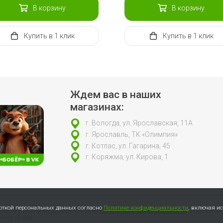
В корзину
В корзину
Купить
в 1 клик
Купить
в 1 клик
Ждем вас в наших
магазинах:
г. Вологда, ул. Ярославская, 11А
г. Ярославль, ТК «Олимпия»
г. Котлас, ул. Гагарина, 45
г. Коряжма, ул. Кирова, 1
боткой персональных данных согласно
Политике конфиденциальности
, включая и
откой персональных данных согласно
Политике конфиденциальности
, включая ис
ента «Бобёр»