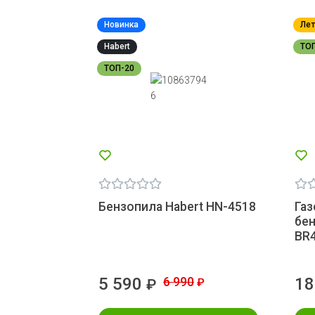
Новинка
Лет
Habert
ТО
ТОП-20
Бензопила Habert HN-4518
Га
бен
BR
5 590
6 990
18
₽
₽