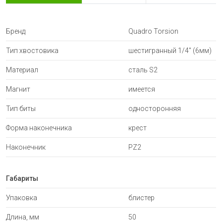
Бренд
Quadro Torsion
Тип хвостовика
шестигранный 1/4" (6мм)
Материал
сталь S2
Магнит
имеется
Тип биты
односторонняя
Форма наконечника
крест
Наконечник
PZ2
Габариты
Упаковка
блистер
Длина, мм
50