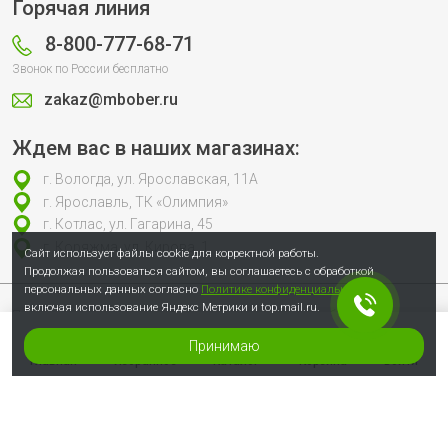
Горячая линия
8-800-777-68-71
Звонок по России бесплатно
zakaz@mbober.ru
Ждем вас в наших магазинах:
г. Вологда, ул. Ярославская, 11А
г. Ярославль, ТК «Олимпия»
г. Котлас, ул. Гагарина, 45
г. Коряжма, ул. Кирова, 1
Сайт использует файлы cookie для корректной работы.
Продолжая пользоваться сайтом, вы соглашаетесь с обработкой
персональных данных согласно
Политике конфиденциальности
,
включая использование Яндекс Метрики и top.mail.ru.
Продолжая пользоваться сайтом, вы соглашаетесь с обработкой
персональных данных согласно
Политике конфиденциальности
, включая
использование Яндекс Метрики и top.mail.ru.
Принимаю
© 2007-2026 Сеть специализированных магазинов инструмента «Бобёр»
Главная
Избранное
Каталог
Корзина
Войти