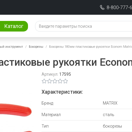
8-800-777-
Каталог
ый инструмент
Бокорезы
Бокорезы 180мм пластиковые рукоятки Econom Matri
стиковые рукоятки Econom
Артикул:
17595
Характеристики:
Бренд
MATRIX
Материал
сталь
Тип
бокорезы