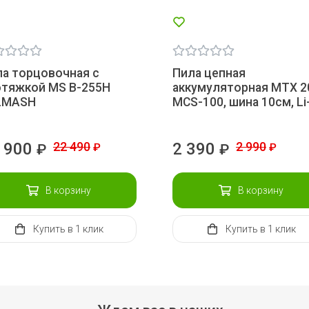
а торцовочная с
Пила цепная
отяжкой MS B-255H
аккумуляторная MTX 2
LMASH
MCS-100, шина 10см, Li
 900
22 490
2 390
2 990
₽
₽
₽
₽
В корзину
В корзину
Купить
в 1 клик
Купить
в 1 клик