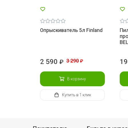
Опрыскиватель 5л Finland
Пил
пр
BE
2 590
3 290
19
₽
₽
В корзину
Купить
в 1 клик