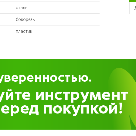
сталь
бокорезы
пластик