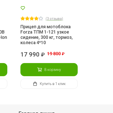
(
3 отзыва
)
Прицеп для мотоблока
0В
Forza ТПМ 1-121 узкое
-Ion
сидение, 300 кг, тормоз,
колеса 4*10
17 990
19 800
₽
₽
В корзину
Купить
в 1 клик