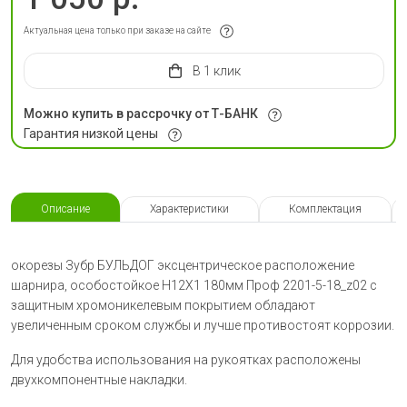
Актуальная цена только при заказе на сайте
в 1 клик
Можно купить в рассрочку от Т-БАНК
Гарантия низкой цены
Описание
Характеристики
Комплектация
окорезы Зубр БУЛЬДОГ эксцентрическое расположение
шарнира, особостойкое Н12Х1 180мм Проф 2201-5-18_z02 с
защитным хромоникелевым покрытием обладают
увеличенным сроком службы и лучше противостоят коррозии.
Для удобства использования на рукоятках расположены
двухкомпонентные накладки.