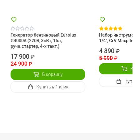
Генератор бензиновый Eurolux
Набор инструментов
G4000A (220В, 3кВт, 15л,
1/4", CrV Maxpiler
ручн.стартер, 4-х такт.)
4 890
₽
17 900
₽
5 990
₽
24 900
₽
В ко
В корзину
Купить
Купить
в 1 клик