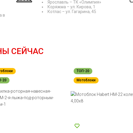
Ярославль – ТК «Олимпия»
Постоянный ток (выход)
12В-8,3А
Коряжма – ул. Кирова, 1
Котлас – ул. Гагарина, 45
а в
НЫ СЕЙЧАС
тоблоки
ТОП-20
П-20
Мотоблоки