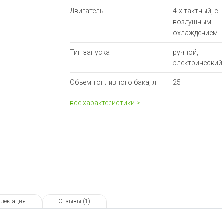
Двигатель
4-х тактный, с
воздушным
охлаждением
Тип запуска
ручной,
электрический
Объем топливного бака, л
25
Тип топлива
бензин
все характеристики >
Рабочий объём, см³
420
Напряжение, В
220/380
Число фаз
3
Расход топлива
2,5 л/ч
Объем масляного бака, л
1,1
лектация
Отзывы (1)
Уровень шума, дБ
76