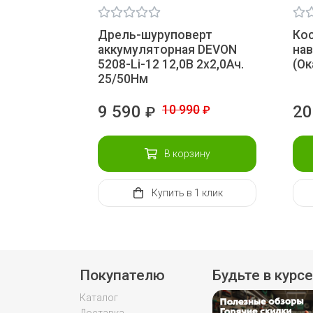
Дрель-шуруповерт
Ко
аккумуляторная DEVON
на
5208-Li-12 12,0В 2х2,0Ач.
(Ок
25/50Нм
9 590
10 990
20
₽
₽
В корзину
Купить
в 1 клик
Покупателю
Будьте в курсе
Каталог
Доставка