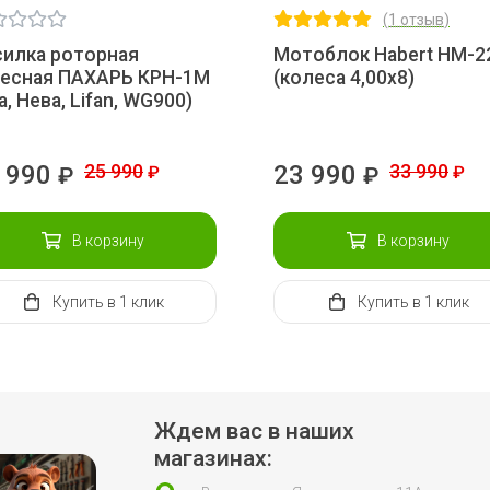
(
1 отзыв
)
силка роторная
Мотоблок Habert НМ-2
весная ПАХАРЬ КРН-1М
(колеса 4,00х8)
а, Нева, Lifan, WG900)
 990
25 990
23 990
33 990
₽
₽
₽
₽
В корзину
В корзину
Купить
в 1 клик
Купить
в 1 клик
Ждем вас в наших
магазинах: