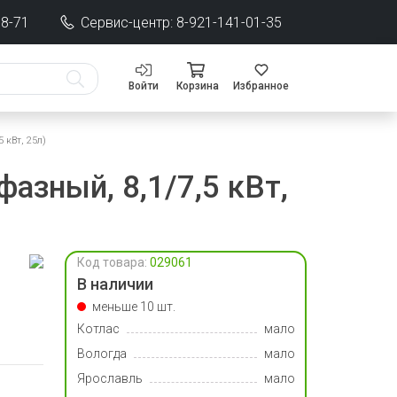
68-71
Сервис-центр: 8-921-141-01-35
Войти
Корзина
Избранное
 кВт, 25л)
азный, 8,1/7,5 кВт,
Код товара:
029061
В наличии
меньше 10 шт.
Котлас
мало
Вологда
мало
Ярославль
мало