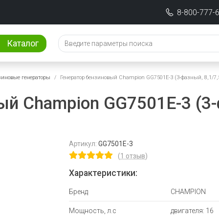
8-800-777-
Каталог
зиновые генераторы
Генератор бензиновый Champion GG7501Е-3 (3-фазный, 8,1/7,5
й Champion GG7501Е-3 (3-ф
Артикул:
GG7501E-3
(
1 отзыв
)
Характеристики:
Бренд
CHAMPION
Мощность, л.с
двигателя: 16