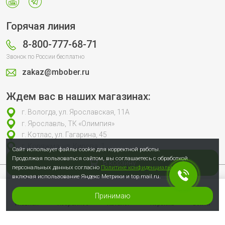
Горячая линия
8-800-777-68-71
Звонок по России бесплатно
zakaz@mbober.ru
Ждем вас в наших магазинах:
г. Вологда, ул. Ярославская, 11А
г. Ярославль, ТК «Олимпия»
г. Котлас, ул. Гагарина, 45
г. Коряжма, ул. Кирова, 1
Сайт использует файлы cookie для корректной работы.
Продолжая пользоваться сайтом, вы соглашаетесь с обработкой
В корзину
персональных данных согласно
Политике конфиденциальности
,
включая использование Яндекс Метрики и top.mail.ru.
Продолжая пользоваться сайтом, вы соглашаетесь с обработкой
персональных данных согласно
Политике конфиденциальности
, включая
использование Яндекс Метрики и top.mail.ru.
Принимаю
© 2007-2026 Сеть специализированных магазинов инструмента «Бобёр»
Главная
Избранное
Каталог
Корзина
Войти