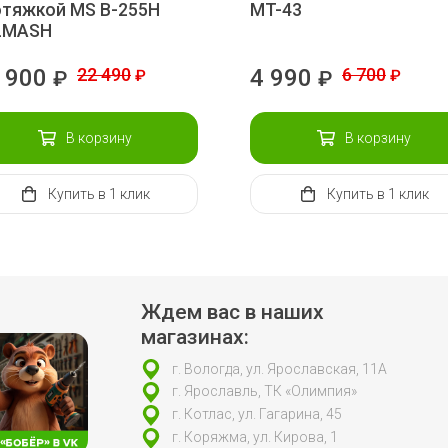
отяжкой MS B-255H
MT-43
LMASH
 900
22 490
4 990
6 700
₽
₽
₽
₽
В корзину
В корзину
Купить
в 1 клик
Купить
в 1 клик
Ждем вас в наших
магазинах:
г. Вологда, ул. Ярославская, 11А
г. Ярославль, ТК «Олимпия»
г. Котлас, ул. Гагарина, 45
г. Коряжма, ул. Кирова, 1