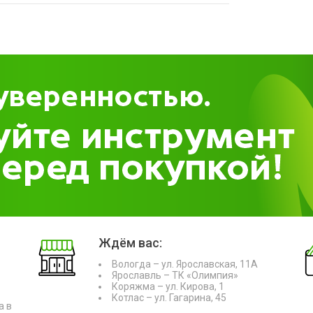
Ждём вас:
Вологда – ул. Ярославская, 11А
Ярославль – ТК «Олимпия»
Коряжма – ул. Кирова, 1
Котлас – ул. Гагарина, 45
а в