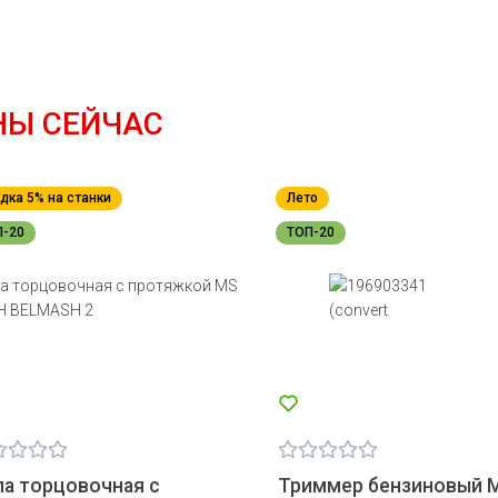
НЫ СЕЙЧАС
дка 5% на станки
Лето
П-20
ТОП-20
а торцовочная с
Триммер бензиновый 