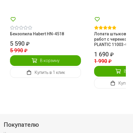
Бензопила Habert HN-4518
Лопата штыковая 
работ с черенком 
5 590
₽
PLANTIC 11003-01
5 990
₽
1 690
₽
1 990
В корзину
₽
В ко
Купить
в 1 клик
Купить
Покупателю