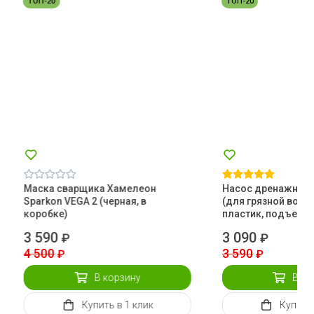
ТОП-20
ТОП-20
Маска сварщика Хамелеон
Насос дренажный 
Sparkon VEGA 2 (черная, в
(для грязной воды,
коробке)
пластик, подъем 8
3 590
3 090
₽
₽
4 500
3 590
₽
₽
В корзину
В ко
Купить
в 1 клик
Купить