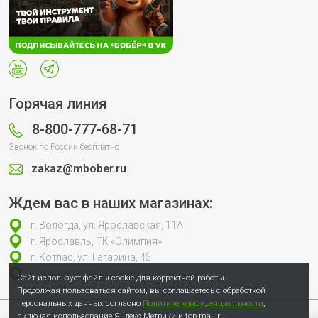
Горячая линия
8-800-777-68-71
Звонок по России бесплатно
zakaz@mbober.ru
Ждем вас в наших магазинах:
г. Вологда, ул. Ярославская, 11А
г. Ярославль, ТК «Олимпия»
г. Котлас, ул. Гагарина, 45
г. Коряжма, ул. Кирова, 1
Сайт использует файлы cookie для корректной работы.
Продолжая пользоваться сайтом, вы соглашаетесь с обработкой
персональных данных согласно
Политике конфиденциальности
,
включая использование Яндекс Метрики и top.mail.ru.