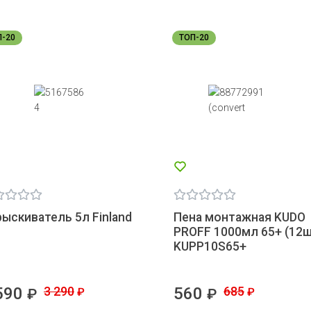
П-20
ТОП-20
ыскиватель 5л Finland
Пена монтажная KUDO
PROFF 1000мл 65+ (12ш
KUPP10S65+
590
3 290
560
685
₽
₽
₽
₽