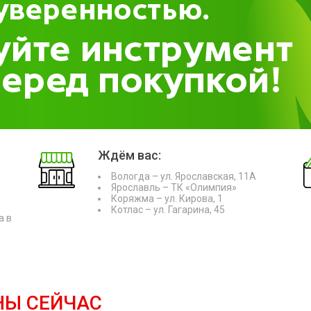
Ждём вас:
Вологда – ул. Ярославская, 11А
Ярославль – ТК «Олимпия»
Коряжма – ул. Кирова, 1
Котлас – ул. Гагарина, 45
а в
НЫ СЕЙЧАС