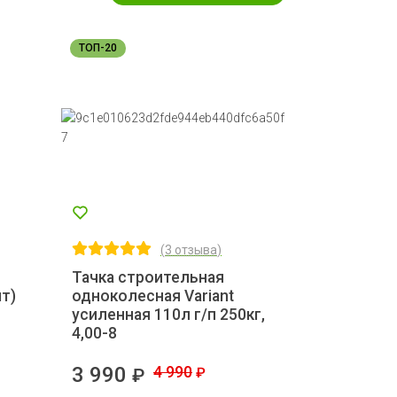
ТОП-20
(
3 отзыва
)
Тачка строительная
т)
одноколесная Variant
усиленная 110л г/п 250кг,
4,00-8
3 990
4 990
₽
₽