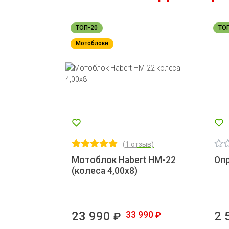
ТОП-20
ТО
Мотоблоки
(
1 отзыв
)
Мотоблок Habert НМ-22
Опр
(колеса 4,00х8)
23 990
33 990
2 
₽
₽