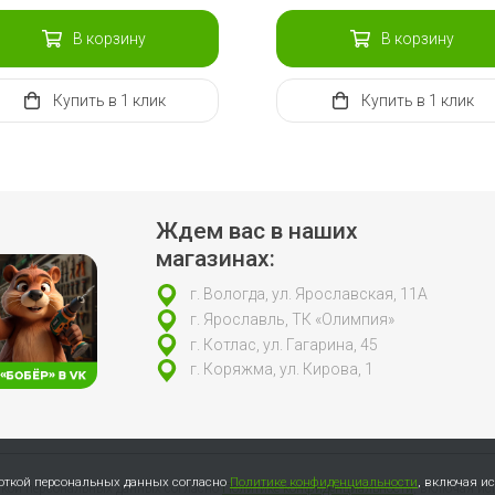
В корзину
В корзину
Купить
в 1 клик
Купить
в 1 клик
Ждем вас в наших
магазинах:
г. Вологда, ул. Ярославская, 11А
г. Ярославль, ТК «Олимпия»
г. Котлас, ул. Гагарина, 45
г. Коряжма, ул. Кирова, 1
боткой персональных данных согласно
Политике конфиденциальности
, включая и
откой персональных данных согласно
Политике конфиденциальности
, включая ис