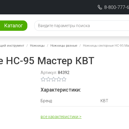
8-800-777-
Каталог
щий инструмент
Ножницы
Ножницы разные
Ножницы секторные НС-95 Ма
 НС-95 Мастер КВТ
Артикул:
84392
Характеристики:
Бренд
КВТ
все характеристики >