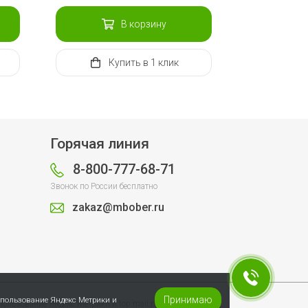
В корзину
Купить
в 1 клик
Горячая линия
8-800-777-68-71
Звонок по России бесплатно
zakaz@mbober.ru
Принимаю
спользование Яндекс Метрики и
пользование Яндекс Метрики и top.mail.ru.