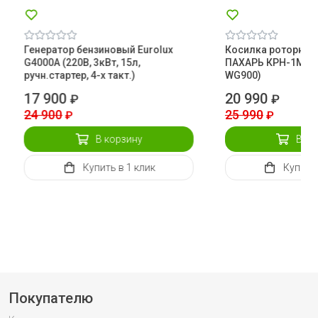
Генератор бензиновый Eurolux
Косилка роторная
G4000A (220В, 3кВт, 15л,
ПАХАРЬ КРН-1М (Ока
ручн.стартер, 4-х такт.)
WG900)
17 900
20 990
₽
₽
24 900
25 990
₽
₽
В корзину
В ко
Купить
в 1 клик
Купить
Покупателю