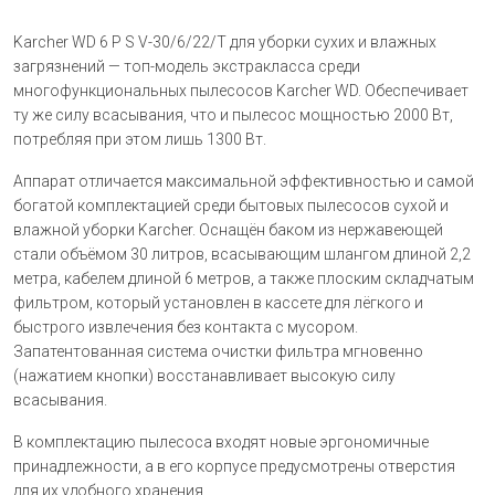
Karcher WD 6 P S V-30/6/22/T для уборки сухих и влажных
загрязнений — топ-модель экстракласса среди
многофункциональных пылесосов Karcher WD. Обеспечивает
ту же силу всасывания, что и пылесос мощностью 2000 Вт,
потребляя при этом лишь 1300 Вт.
Аппарат отличается максимальной эффективностью и самой
богатой комплектацией среди бытовых пылесосов сухой и
влажной уборки Karcher. Оснащён баком из нержавеющей
стали объёмом 30 литров, всасывающим шлангом длиной 2,2
метра, кабелем длиной 6 метров, а также плоским складчатым
фильтром, который установлен в кассете для лёгкого и
быстрого извлечения без контакта с мусором.
Запатентованная система очистки фильтра мгновенно
(нажатием кнопки) восстанавливает высокую силу
всасывания.
В комплектацию пылесоса входят новые эргономичные
принадлежности, а в его корпусе предусмотрены отверстия
для их удобного хранения.