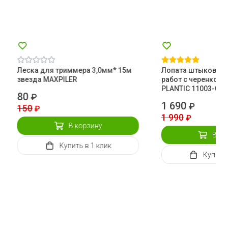
Леска для триммера 3,0мм* 15м
Лопата штыковая 
звезда MAXPILER
работ с черенком 
PLANTIC 11003-01
80
₽
1 690
₽
150
₽
1 990
₽
В корзину
В ко
Купить
в 1 клик
Купить