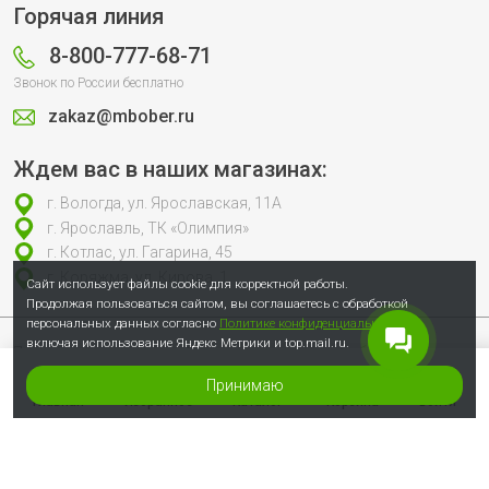
Горячая линия
8-800-777-68-71
Звонок по России бесплатно
zakaz@mbober.ru
Ждем вас в наших магазинах:
г. Вологда, ул. Ярославская, 11А
г. Ярославль, ТК «Олимпия»
г. Котлас, ул. Гагарина, 45
г. Коряжма, ул. Кирова, 1
Сайт использует файлы cookie для корректной работы.
Продолжая пользоваться сайтом, вы соглашаетесь с обработкой
персональных данных согласно
Политике конфиденциальности
,
включая использование Яндекс Метрики и top.mail.ru.
Продолжая пользоваться сайтом, вы соглашаетесь с обработкой
персональных данных согласно
Политике конфиденциальности
, включая
использование Яндекс Метрики и top.mail.ru.
Принимаю
© 2007-2026 Сеть специализированных магазинов инструмента «Бобёр»
Главная
Избранное
Каталог
Корзина
Войти