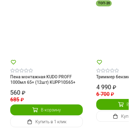
ТОП-20
Пена монтажная KUDO PROFF
Триммер бензинов
1000мл 65+ (12шт) KUPP10S65+
4 990
₽
560
₽
6 700
₽
685
₽
В ко
В корзину
Купить
Купить
в 1 клик