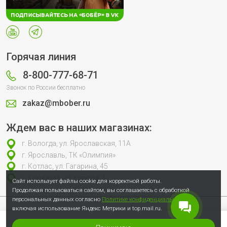
Горячая линия
8-800-777-68-71
Звонок по России бесплатно
zakaz@mbober.ru
Ждем вас в наших магазинах:
г. Вологда, ул. Ярославская, 11А
г. Ярославль, ТК «Олимпия»
г. Котлас, ул. Гагарина, 45
г. Коряжма, ул. Кирова, 1
Сайт использует файлы cookie для корректной работы.
Продолжая пользоваться сайтом, вы соглашаетесь с обработкой
персональных данных согласно
Политике конфиденциальности
,
включая использование Яндекс Метрики и top.mail.ru.
Продолжая пользоваться сайтом, вы соглашаетесь с обработкой
персональных данных согласно
Политике конфиденциальности
, включая
использование Яндекс Метрики и top.mail.ru.