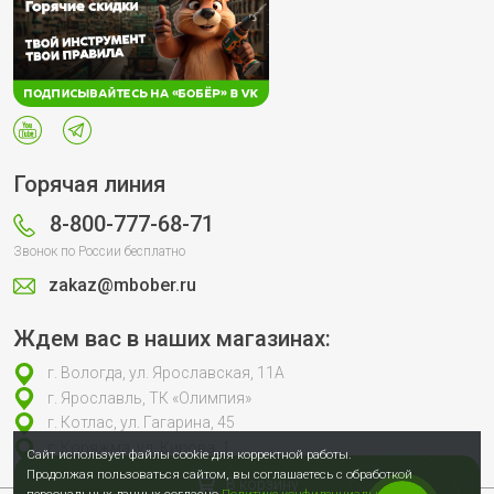
Горячая линия
8-800-777-68-71
Звонок по России бесплатно
zakaz@mbober.ru
Ждем вас в наших магазинах:
г. Вологда, ул. Ярославская, 11А
г. Ярославль, ТК «Олимпия»
г. Котлас, ул. Гагарина, 45
г. Коряжма, ул. Кирова, 1
Сайт использует файлы cookie для корректной работы.
Продолжая пользоваться сайтом, вы соглашаетесь с обработкой
В корзину