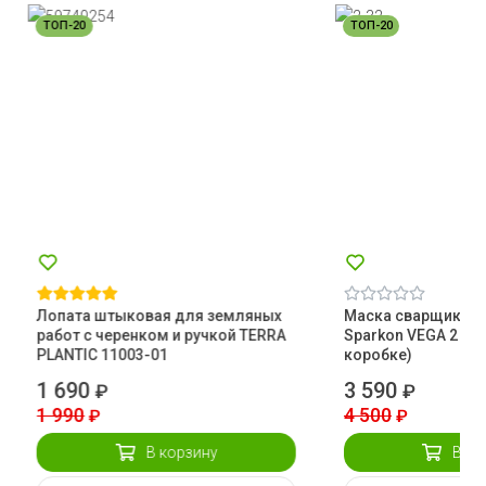
ТОП-20
ТОП-20
Лопата штыковая для земляных
Маска сварщика 
работ с черенком и ручкой TERRA
Sparkon VEGA 2 (че
PLANTIC 11003-01
коробке)
1 690
3 590
₽
₽
1 990
4 500
₽
₽
В корзину
В ко