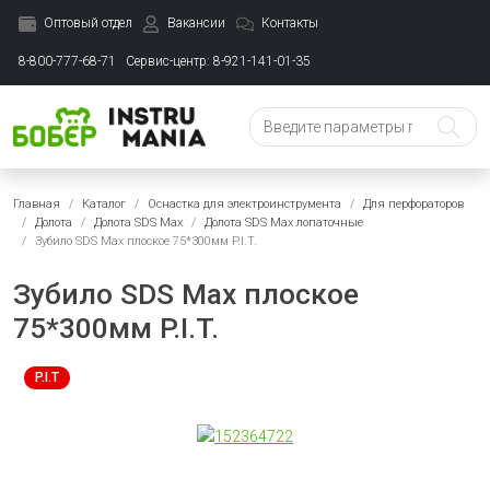
Оптовый отдел
Вакансии
Контакты
8-800-777-68-71
Сервис-центр: 8-921-141-01-35
Главная
Каталог
Оснастка для электроинструмента
Для перфораторов
Долота
Долота SDS Max
Долота SDS Max лопаточные
Зубило SDS Max плоское 75*300мм P.I.T.
Зубило SDS Max плоское
75*300мм P.I.T.
P.I.T