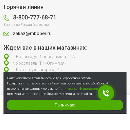
Горячая линия
8-800-777-68-71
Звонок по России бесплатно
zakaz@mbober.ru
Ждем вас в наших магазинах:
г. Вологда, ул. Ярославская, 11А
г. Ярославль, ТК «Олимпия»
г. Котлас, ул. Гагарина, 45
г. Коряжма, ул. Кирова, 1
Сайт использует файлы cookie для корректной работы.
Продолжая пользоваться сайтом, вы соглашаетесь с обработкой
персональных данных согласно
Политике конфиденциальности
,
включая использование Яндекс Метрики и top.mail.ru.
Продолжая пользоваться сайтом, вы соглашаетесь с обработкой
персональных данных согласно
Политике конфиденциальности
, включая
использование Яндекс Метрики и top.mail.ru.
Принимаю
© 2007-2026 Сеть специализированных магазинов инструмента «Бобёр»
Главная
Избранное
Каталог
Корзина
Войти