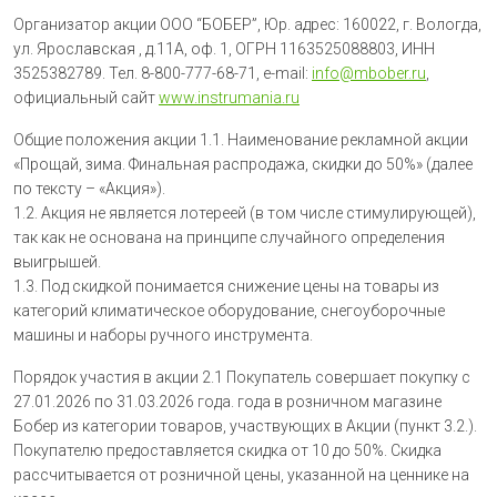
Организатор акции ООО “БОБЕР”, Юр. адрес: 160022, г. Вологда,
ул. Ярославская , д.11А, оф. 1, ОГРН 1163525088803, ИНН
3525382789. Тел. 8-800-777-68-71, e-mail:
info@mbober.ru
,
официальный сайт
www.instrumania.ru
Общие положения акции 1.1. Наименование рекламной акции
«Прощай, зима. Финальная распродажа, скидки до 50%» (далее
по тексту – «Акция»).
1.2. Акция не является лотереей (в том числе стимулирующей),
так как не основана на принципе случайного определения
выигрышей.
1.3. Под скидкой понимается снижение цены на товары из
категорий климатическое оборудование, снегоуборочные
машины и наборы ручного инструмента.
Порядок участия в акции 2.1 Покупатель совершает покупку с
27.01.2026 по 31.03.2026 года. года в розничном магазине
Бобер из категории товаров, участвующих в Акции (пункт 3.2.).
Покупателю предоставляется скидка от 10 до 50%. Скидка
рассчитывается от розничной цены, указанной на ценнике на