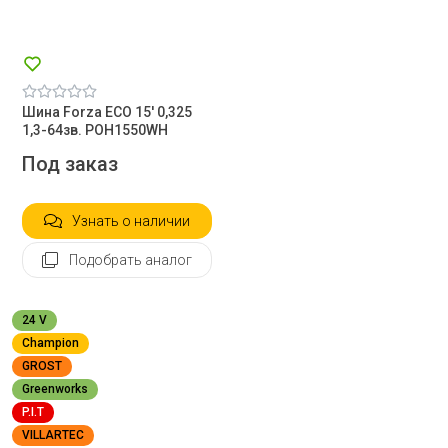
Шина Forza ECO 15' 0,325
1,3-64зв. POH1550WH
Под заказ
Узнать о наличии
Подобрать аналог
24 V
Champion
GROST
Greenworks
P.I.T
VILLARTEC