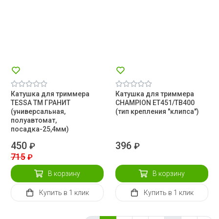
Катушка для триммера
Катушка для триммера
TESSA TM ГРАНИТ
CHAMPION ET451/TB400
(универсальная,
(тип крепления "клипса")
полуавтомат,
посадка-25,4мм)
450
396
₽
₽
715
₽
В корзину
В корзину
Купить
в 1 клик
Купить
в 1 клик