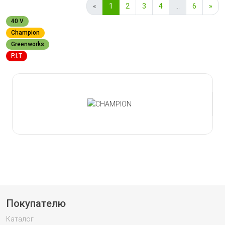
«
1
2
3
4
...
6
»
40 V
Champion
Greenworks
P.I.T
Slide 1 of 21
Покупателю
Каталог